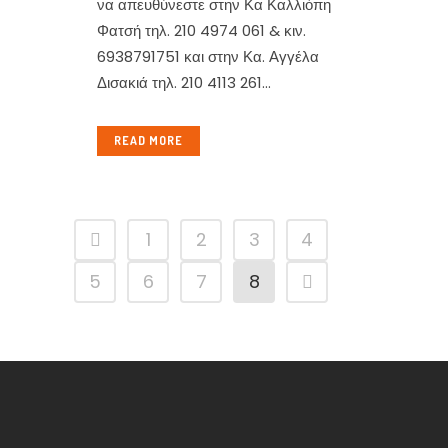
να απευθύνεστε στην Κα Καλλιόπη
Φατσή τηλ. 210 4974 061 & κιν.
6938791751 και στην Κα. Αγγέλα
Δισακιά τηλ. 210 4113 261...
READ MORE
1
2
3
4
5
6
7
8