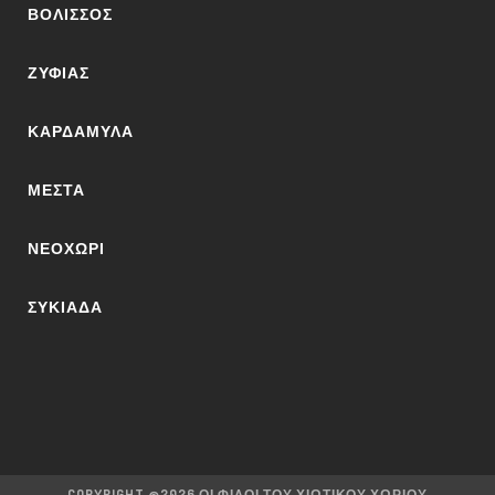
ΒΟΛΙΣΣΌΣ
ΖΥΦΙΆΣ
ΚΑΡΔΆΜΥΛΑ
ΜΕΣΤΆ
ΝΕΟΧΏΡΙ
ΣΥΚΙΆΔΑ
COPYRIGHT @2026 ΟΙ ΦΊΛΟΙ ΤΟΥ ΧΙΏΤΙΚΟΥ ΧΩΡΙΟΎ