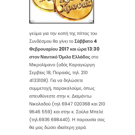
γεύμα για την κοπή της πίττας του
Συνδέσμου θα γίνει το
Σάββατο 4
Φεβρουαρίου 2017 και ώρα 13:30
στον Ναυτικό Όμιλο Ελλάδος
στο
Μικρολίμανο (οδός Καραγιώργη
Σερβίας 18, Πειραιάς, τηλ. 210
4133108). Για να δηλώσετε
συμμετοχή, παρακαλούμε, όπως
απευθύνεστε στην κ. Διαμάντω
Νικολαδού (τηλ 6947 020368 και 210
9646 559) και στην κ. Σούλα Μπελέ
(τηλ.6936 698440). Η παρουσία σας
θα μας δώσει ιδιαίτερη χαρά.