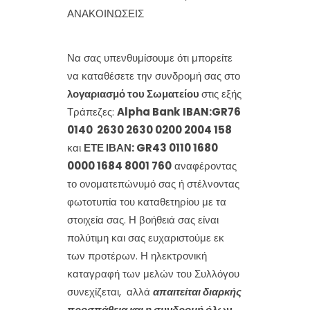
ΑΝΑΚΟΙΝΩΣΕΙΣ
Να σας υπενθυμίσουμε ότι μπορείτε
να καταθέσετε την συνδρομή σας στο
λογαριασμό του Σωματείου
στις εξής
Τράπεζες:
Alpha Bank
IBAN:GR76
0140 2630 2630 0200 2004 158
και
ΕΤΕ ΙΒΑΝ:
GR43 0110 1680
0000 1684 8001 760
αναφέροντας
το ονοματεπώνυμό σας ή στέλνοντας
φωτοτυπία του καταθετηρίου με τα
στοιχεία σας. Η βοήθειά σας είναι
πολύτιμη και σας ευχαριστούμε εκ
των προτέρων. Η ηλεκτρονική
καταγραφή των μελών του Συλλόγου
συνεχίζεται, αλλά
απαιτείται διαρκής
προσπάθεια και η συνδρομή όλων