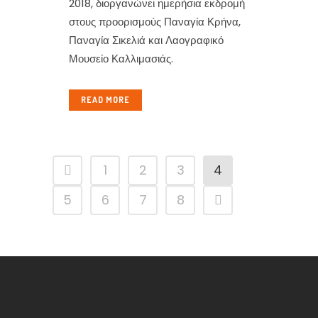
2018, διοργανώνει ημερήσια εκδρομή
στους προορισμούς Παναγία Κρήνα,
Παναγία Σικελιά και Λαογραφικό
Μουσείο Καλλιμασιάς.
READ MORE
1
2
3
4
5
6
7
8