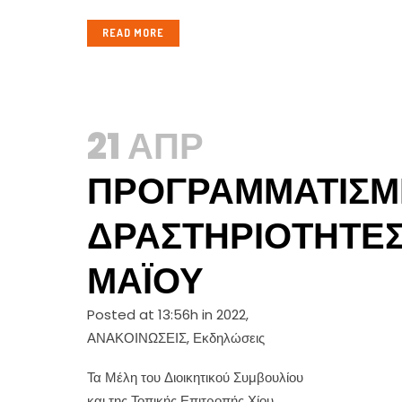
READ MORE
21 ΑΠΡ
ΠΡΟΓΡΑΜΜΑΤΙΣΜ
ΔΡΑΣΤΗΡΙΌΤΗΤΕ
ΜΑΪ́ΟΥ
Posted at 13:56h
in
2022
,
ΑΝΑΚΟΙΝΩΣΕΙΣ
,
Εκδηλώσεις
Τα Μέλη του Διοικητικού Συμβουλίου
και της Τοπικής Επιτροπής Χίου