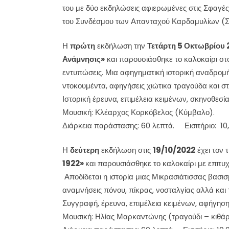
του με δύο εκδηλώσεις αφιερωμένες στις Σφαγές
του Συνδέσμου των Απανταχού Καρδαμυλίων (Σκο
Η
πρώτη
εκδήλωση την
Τετάρτη 5 Οκτωβρίου 
Ανάμνησις»
και παρουσιάσθηκε το καλοκαίρι στ
εντυπώσεις. Μια αφηγηματική ιστορική αναδρομή 
ντοκουμέντα, αφηγήσεις χιώτικα τραγούδα και σ
Ιστορική έρευνα, επιμέλεια κειμένων, σκηνοθεσ
Μουσική: Κλέαρχος Κορκόβελος (Κύμβαλο).
Διάρκεια παράστασης: 60 λεπτά. Εισιτήριο: 10
Η
δεύτερη
εκδήλωση στις
19/10/2022
έχει τον 
1922»
και παρουσιάσθηκε το καλοκαίρι με επιτυ
Αποδίδεται η ιστορία μιας Μικρασιάτισσας βασι
αναμνήσεις πόνου, πίκρας, νοσταλγίας αλλά και
Συγγραφή, έρευνα, επιμέλεια κειμένων, αφήγηση
Μουσική: Ηλίας Μαρκαντώνης (τραγούδι – κιθά