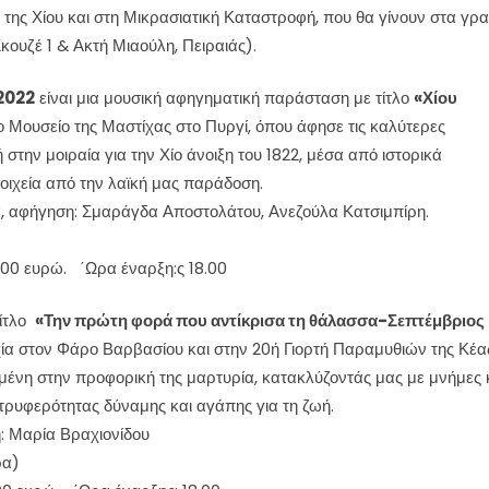
 της Χίου και στη Μικρασιατική Καταστροφή, που θα γίνουν στα γρ
υζέ 1 & Ακτή Μιαούλη, Πειραιάς).
2022
είναι μια μουσική αφηγηματική παράσταση με τίτλο
«Χίου
ο Μουσείο της Μαστίχας στο Πυργί, όπου άφησε τις καλύτερες
στην μοιραία για την Χίο άνοιξη του 1822, μέσα από ιστορικά
τοιχεία από την λαϊκή μας παράδοση.
ία, αφήγηση: Σμαράγδα Αποστολάτου, Ανεζούλα Κατσιμπίρη.
,00 ευρώ. ΄Ωρα έναρξη:ς 18.00
τίτλο
«Την πρώτη φορά που αντίκρισα τη θάλασσα-Σεπτέμβριος
χία στον Φάρο Βαρβασίου και στην 20ή Γιορτή Παραμυθιών της Κέα
σμένη στην προφορική της μαρτυρία, κατακλύζοντάς μας με μνήμες 
 τρυφερότητας δύναμης και αγάπης για τη ζωή.
: Μαρία Βραχιονίδου
ρα)