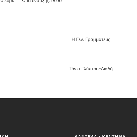
,00 ευρώ ΄Ωρα έναρξης: 18.00
Η Γεν. Γραμματεύς
Τόνια Γλύπτου-Λιαδή
ΙΚΉ
ΔΑΝΤΈΛΑ / ΚΈΝΤΗΜΑ