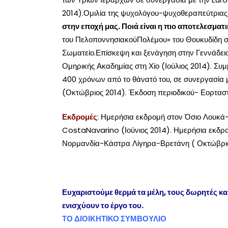
2014).Ομιλία της ψυχολόγου-ψυχοθεραπεύτριας 
στην εποχή μας. Ποιά είναι η πιο αποτελεσμα
του ΠελοποννησιακούΠολέμου» του Θουκυδίδη στ
Σωματείο.Επίσκεψη και ξενάγηση στην Γεννάδειο
Ομηρικής Ακαδημίας στη Χίο (Ιούλιος 2014). Σ
400 χρόνων από το θάνατό του, σε συνεργασία 
(Οκτώβριος 2014). Έκδοση περιοδικού- Εορταστι
Εκδρομές
:
Ημερήσια εκδρομή στον Όσιο Λουκά-
CostaNavarino (Ιούνιος 2014). Ημερήσια εκδρο
Νορμανδία-Κάστρα Λίγηρα-Βρετάνη ( Οκτώβριο
Ευχαριστούμε θερμά τα μέλη, τους δωρητές κα
ενισχύουν το έργο του.
ΤΟ ΔΙΟΙΚΗΤΙΚΟ ΣΥΜΒΟΥΛΙΟ