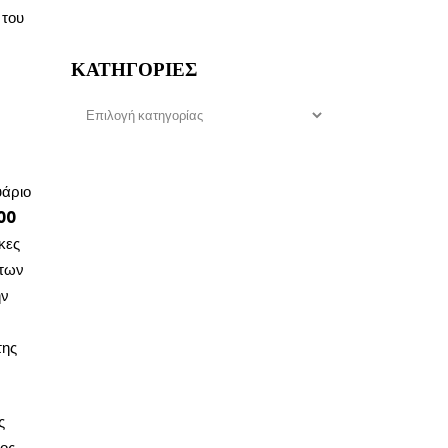
 του
ΚΑΤΗΓΟΡΊΕΣ
Κατηγορίες
υάριο
00
κες
 των
ην
της
ς
ιος