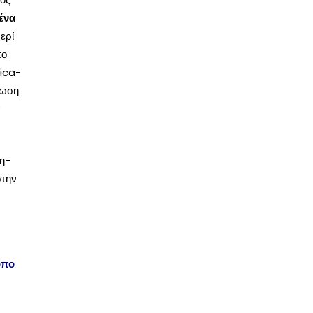
μένα
ερί
το
sica-
ρωση
α
η-
στην
όπο