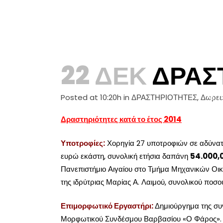
ΑΡ
22 ΔΕΚ
ΔΡΑΣΤ
Posted at 10:20h
in
ΔΡΑΣΤΗΡΙΟΤΗΤΕΣ
,
Δωρεέ
ΕΠ
Δραστηριότητες κατά το έτος 2014
Υποτροφίες:
Χορηγία 27 υποτροφιών σε αδύνατ
ευρώ εκάστη, συνολική ετήσια δαπάνη
54.000,
Πανεπιστήμιο Αιγαίου στο Τμήμα Μηχανικών Οικο
της ιδρύτριας Μαρίας Α. Λαιμού, συνολικού ποσ
Επιμορφωτικό Εργαστήρι:
Δημιούργημα της συ
Μορφωτικού Συνδέσμου Βαρβασίου «Ο Φάρος». Δι