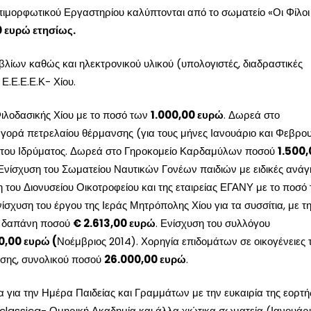
Επιμορφωτικού Εργαστηρίου καλύπτονται από το σωματείο «Οι Φίλοι
 ευρώ ετησίως.
βλίων καθώς και ηλεκτρονικού υλικού (υπολογιστές, διαδραστικές
Ε.Ε.Ε.Ε.Κ- Χίου.
Φιλοδασικής Χίου με το ποσό των
1.000,00 ευρώ
. Δωρεά στο
αγορά πετρελαίου θέρμανσης (για τους μήνες Ιανουάριο και Φεβρο
η του Ιδρύματος. Δωρεά στο Γηροκομείο Καρδαμύλων ποσού
1.500,
 Ενίσχυση του Σωματείου Ναυτικών Γονέων παιδιών με ειδικές ανάγ
 του Διονυσείου Οικοτροφείου και της εταιρείας ΕΓΑΝΥ με το ποσό
ίσχυση του έργου της Ιεράς Μητρόπολης Χίου για τα συσσίτια, με τ
, δαπάνη ποσού
€ 2.613,00 ευρώ
. Ενίσχυση του συλλόγου
0,00 ευρώ (
Νοέμβριος 2014). Χορηγία επιδομάτων σε οικογένειες 
ωσης, συνολικού ποσού
26.000,00 ευρώ
.
 για την Ημέρα Παιδείας και Γραμμάτων με την ευκαιρία της εορτή
classica- Ομηρική Ακαδημία και άλλα χιώτικα σωματεία (Ιανουάρ