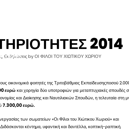
ΧΙΚΉ
ΑΝΑΚΟΙΝΩΣΕΙΣ
ΣΧΕΤΙΚΆ ΜΕ ΕΜΆΣ
ΗΡΙΌΤΗΤΕΣ 2014
ς
,
Εκδηλώσεις
by
ΟΙ ΦΙΛΟΙ ΤΟΥ ΧΙΩΤΙΚΟΥ ΧΩΡΙΟΥ
ΙΚΟΙΝΩΝΊΑ
ους οικονομικά φοιτητές της Τριτοβάθμιας Εκπαίδευσηςποσού 2.00
00 ευρώ
και χορηγία δύο υποτροφιών για μεταπτυχιακές σπουδές σ
νομίας και Διοίκησης και Ναυτιλιακών Σπουδών, η τελευταία στη 
ού
7.300,00 ευρώ.
νεργασίας των σωματείων «Οι Φίλοι του Χιώτικου Χωριού» και
δάσκονται κέντημα, υφαντική και δαντέλλα, κοπτική-ραπτική.