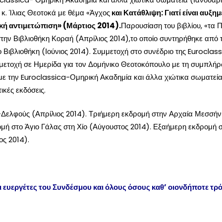
κ. Ίλιας Θεοτοκά με θέμα «Άγχος
και Κατάθλιψη: Γιατί είναι αυξη
τική αντιμετώπιση» (Μάρτιος 2014)
.
Παρουσίαση του βιβλίου, «τα Π
ην Βιβλιοθήκη Κοραή (Απρίλιος 2014),το οποίο συντηρήθηκε από 
 Βιβλιοθήκη (Ιούνιος 2014). Συμμετοχή στο συνέδριο της Euroclas
υμμετοχή σε Ημερίδα για τον Δομήνικο Θεοτοκόπουλο με τη συμπλή
με την Euroclassica-Ομηρική Ακαδημία και άλλα χιώτικα σωματεί
κές εκδόσεις.
Δελφούς (Απρίλιος 2014). Τριήμερη εκδρομή στην Αρχαία Μεσσήν
μή στο Άγιο Γάλας στη Χίο (Αύγουστος 2014). Εξαήμερη εκδρομή 
ς 2014).
ι ευεργέτες του Συνδέσμου και όλους όσους καθ’ οιονδήποτε τρ