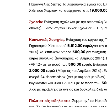
Παραγγελίες δεκτές. Τα λειτουργικά έξοδα του 
Χιώτικου Χωριού» και ανέρχονται στις
19.000,00
Σχολεία:
Ενίσχυση σχολείων με την αποστολή βι
οθόνες). Ενίσχυση του Ειδικού Σχολείου – Τμήμα 
Κοινωνικές Χορηγίες:
Ενίσχυση του έργου της 
Γηροκομείο Χίου ποσού
5.612,00 ευρώ,
για την 
2014) και επιπλέον δωρεά
500,00
για ενίσχυσ
ευρώ
συνολικά (Ιανουάριος και Απρίλιος 2014).
«ΑΡΓΩ» με το ποσό των
500,00 ευρώ.
Ενίσχυση
2.000,00 ευρώ
(Μάρτιος και Απρίλιος 2014)
.
Εν
αγορά 24 thermobox (για μεταφορά μερίδων)
καρκινοπαθών Χίου ΕΛΠΙΖΩ με το ποσό των
50
Χίου με προβλήματα υγείας και δυσκολίες διαβί
Πολιτιστικές εκδηλώσεις:
Συμμετοχή σε Ημερίδα
των Τριών Ιεραρχών σε συνεργασία με την Euro