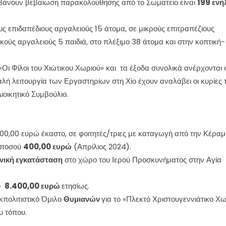
βάνουν βεβαίωση παρακολούθησης από το Σωματείο είναι
199 ενή
ς επιδαπέδιους αργαλειούς 15 άτομα, σε μικρούς επιτραπέζιους
κούς αργαλειούς 5 παιδιά, στο πλέξιμο 38 άτομα και στην κοπτική-
Οι Φίλοι του Χιώτικου Χωριού» και τα έξοδα συνολικά ανέρχονται 
αλή λειτουργία των Εργαστηρίων στη Χίο έχουν αναλάβει οι κυρίες 
Διοικητικό Συμβούλιο.
0,00 ευρώ έκαστο, σε φοιτητές/τριες με καταγωγή από την Κέραμ
ύ ποσού
400,00 ευρώ
(Απρίλιος 2024).
νική εγκατάσταση
στο χώρο του Ιερού Προσκυνήματος στην Αγία
σό
8.400
,00 ευρώ
ετησίως.
πολιτιστικό Όμιλο
Θυμιανών
για το «Πλεκτό Χριστουγεννιάτικο Χω
υ τόπου.