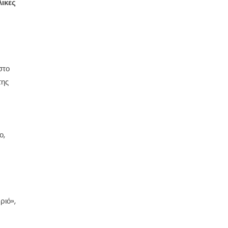
λικες
στο
της
ο,
ριό»,