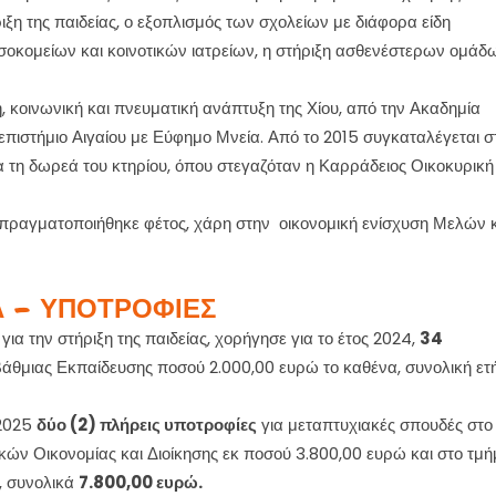
ιξη της παιδείας, ο εξοπλισμός των σχολείων με διάφορα είδη
νοσοκομείων και κοινοτικών ιατρείων, η στήριξη ασθενέστερων ομάδ
κή, κοινωνική και πνευματική ανάπτυξη της Χίου, από την Ακαδημία
νεπιστήμιο Αιγαίου με Εύφημο Μνεία. Από το 2015 συγκαταλέγεται σ
ια τη δωρεά του κτηρίου, όπου στεγαζόταν η Καρράδειος Οικοκυρική
 πραγματοποιήθηκε φέτος, χάρη στην οικονομική ενίσχυση Μελών 
 – ΥΠΟΤΡΟΦΙΕΣ
για την στήριξη της παιδείας, χορήγησε για το έτος 2024,
34
οβάθμιας Εκπαίδευσης ποσού 2.000,00 ευρώ το καθένα, συνολική ετ
-2025
δύο (2) πλήρεις υποτροφίες
για μεταπτυχιακές σπουδές στο
ικών Οικονομίας και Διοίκησης εκ ποσού 3.800,00 ευρώ και στο τμ
, συνολικά
7.800,00 ευρώ.