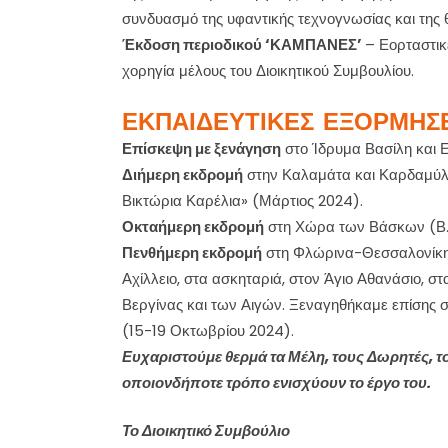
συνδυασμό της υφαντικής τεχνογνωσίας και της
Έκδοση περιοδικού ‘ΚΑΜΠΑΝΕΣ’
– Εορταστικέ
χορηγία μέλους του Διοικητικού Συμβουλίου.
ΕΚΠΑΙΔΕΥΤΙΚΕΣ ΕΞΟΡΜΗΣΕ
Επίσκεψη με ξενάγηση
στο Ίδρυμα Βασίλη και 
Διήμερη εκδρομή
στην Καλαμάτα και Καρδαμύλ
Βικτώρια Καρέλια» (Μάρτιος 2024).
Οκταήμερη εκδρομή
στη Χώρα των Βάσκων (Β. 
Πενθήμερη εκδρομή
στη Φλώρινα-Θεσσαλονίκη 
Αχίλλειο, στα ασκηταριά, στον Άγιο Αθανάσιο, σ
Βεργίνας και των Αιγών. Ξεναγηθήκαμε επίσης σ
(15-19 Οκτωβρίου 2024).
Ευχαριστούμε θερμά τα Μέλη, τους Δωρητές, το
οποιονδήποτε τρόπο ενισχύουν το έργο του.
Το Διοικητικό Συμβούλιο