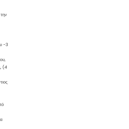
 την
υ -3
ου,
, (4
τιος
πό
ία