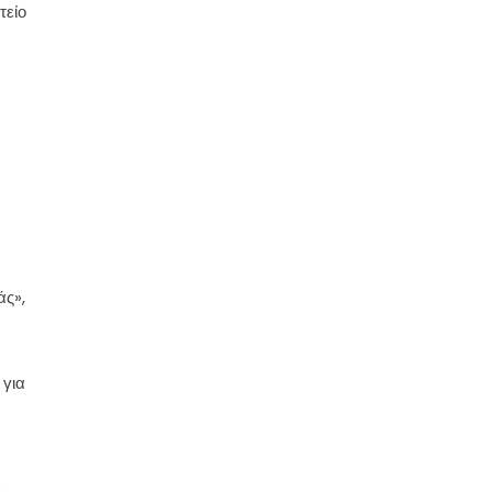
τείο
άς»,
ν
για