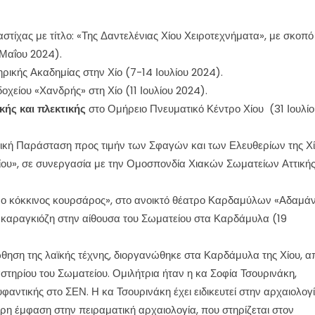
τίχας με τίτλο: «Της Δαντελένιας Χίου Χειροτεχνήματα», με σκοπό
 Μαΐου 2024).
ικής Ακαδημίας στην Χίο (7-14 Ιουλίου 2024).
οχείου «Χανδρής» στη Χίο (11 Ιουλίου 2024).
ικής
και
πλεκτικής
στο Ομήρειο Πνευματικό Κέντρο Χίου (31 Ιουλίο
ρική Παράσταση προς τιμήν των Σφαγών και των Ελευθερίων της Χί
ου», σε συνεργασία με την Ομοσπονδία Χιακών Σωματείων Αττικής
 ο κόκκινος κουρσάρος», στο ανοικτό θέατρο Καρδαμύλων «Αδαμάν
 καραγκιόζη στην αίθουσα του Σωματείου στα Καρδάμυλα (19
ώθηση της λαϊκής τέχνης, διοργανώθηκε στα Καρδάμυλα της Χίου, α
στηρίου του Σωματείου. Ομιλήτρια ήταν η κα Σοφία Τσουρινάκη,
αντικής στο ΣΕΝ. Η κα Τσουρινάκη έχει ειδικευτεί στην αρχαιολογ
ρη έμφαση στην πειραματική αρχαιολογία, που στηρίζεται στον