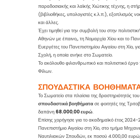
παραδοσιακής και λαϊκής Χιώτικης τέχνης, η στήρ
(βιβλιοθήκες, υπολογιστές κ.λ.π.), εξοπλισμός 
και άλλες.
Έχει τιμηθεί για την συμβολή του στην πολιτιστι
Αθηνών με έπαινο,, τη Νομαρχία Χίου και το Πα
Ευεργέτες του Πανεπιστημίου Αιγαίου στη Χίο, γ
Σχολή, η οποία ανήκε στο Σωματείο.
Το ακόλουθο φιλανθρωπικό και πολιτιστικό έργο
Φίλων.
ΣΠΟΥΔΑΣΤΙΚΑ ΒΟΗΘΗΜΑΤΑ
Το Σωματείο στα πλαίσια της δραστηριότητός του 
σπουδαστικά βοηθήματα
σε φοιτητές της Τριτ
δαπάνη
68.000
,
00 ευρώ
.
Επίσης χορήγησε για το ακαδημαϊκό έτος 2024
Πανεπιστήμιο Αιγαίου στη Χίο, στο τμήμα Μηχαν
Ναυτιλιακών Σπουδών, εκ ποσού 4.000,00 ευρώ