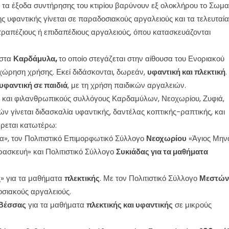
ι τα έξοδα συντήρησης του κτιρίου βαρύνουν εξ ολοκλήρου το Σωμα
ς υφαντικής γίνεται σε παραδοσιακούς αργαλειούς και τα τελευταία
πιτραπέζιους ή επιδαπέδιους αργαλειούς, όπου κατασκευάζονται
στα
Καρδάμυλα,
το οποίο στεγάζεται στην αίθουσα του Ενοριακού
ώρηση χρήσης. Εκεί διδάσκονται, δωρεάν,
υφαντική και πλεκτική
.
υφαντική σε παιδιά
, με τη χρήση παιδικών αργαλειών.
ς και φιλανθρωπικούς συλλόγους Καρδαμύλων, Νεοχωρίου, Ζυφιά,
ν γίνεται διδασκαλία υφαντικής, δαντέλας κοπτικής-ραπτικής, και
έρεται κατωτέρω:
», τον Πολιτιστικό Επιμορφωτικό Σύλλογο
Νεοχωρίου
«Άγιος Μην
ασκευή» και Πολιτιστικό Σύλλογο
Συκιάδας για τα μαθήματα
» για τα μαθήματα
πλεκτικής
. Με τον Πολιτιστικό Σύλλογο
Μεστώ
σιακούς αργαλειούς.
 Βέσσας
για τα μαθήματα
πλεκτικής και υφαντικής
σε μικρούς