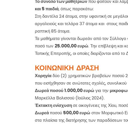
Το σύνολο των μαθητριών
που φοιτούν και λαμ
και 5 παιδιά
, όπως παρακάτω:
Στη δαντέλα 24 άτομα, στην υφαντική σε μεγάλου
αργαλειούς και τελάρα 37 άτομα και στους παιδι
ραπτική 85 άτομα.
Τα μαθήματα γίνονται δωρεάν από τον Σύλλογο «
ποσό των
25.000,00 ευρώ
. Την επίβλεψη και κ
Τοπικής Επιτροπής, οι οποίες διορίζονται από το 
ΚΟΙΝΩΝΙΚΗ ΔΡΑΣΗ
Χορηγία
δύο (2) χρηματικών βραβείων ποσού 20
που εισήχθησαν σε ανώτατες σχολές, συνολικο
Δωρεά ποσού 1.000,00 ευρώ
για την
μικροφω
Μαρκέλλα Βολισσού (Ιούλιος 2024).
Έκτακτη ενίσχυση
σε οικογένειες της Χίου, πο
Δωρεά
ποσού
500,00 ευρώ
στον Μορφωτικό Εκ
στα πλαίσια της διατήρησης των παραδόσεων το