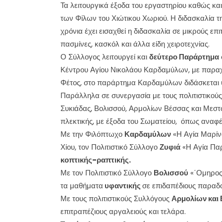
Τα λειτουργικά έξοδα του εργαστηρίου καθώς κα
των Φίλων του Χιώτικου Χωριού. Η διδασκαλία τη
χρόνια έχει εισαχθεί η διδασκαλία σε μικρούς ε
πασμίνες, κασκόλ και άλλα είδη χειροτεχνίας.
Ο Σύλλογος λειτουργεί και
δεύτερο Παράρτημα
Κέντρου Αγίου Νικολάου Καρδαμύλων, με παραχ
Φέτος, στο παράρτημα Καρδαμύλων διδάσκεται
Παράλληλα σε συνεργασία με τους πολιτιστικού
Συκιάδας, Βολισσού, Αρμολίων Βέσσας και Μεστώ
πλεκτικής, με έξοδα του Σωματείου, όπως αναφ
Με την Φιλόπτωχο
Καρδαμύλων
«Η Αγία Μαρίνα
Χίου, τον Πολιτιστικό Σύλλογο
Ζυφιά
«Η Αγία Παρ
κοπτικής-ραπτικής.
Με τον Πολιτιστικό Σύλλογο
Βολισσού
«΄Ομηρος
τα μαθήματα
υφαντικής
σε επιδαπέδιους παραδο
Με τους πολιτιστικούς Συλλόγους
Αρμολίων και
επιτραπέζιους αργαλειούς και τελάρα.